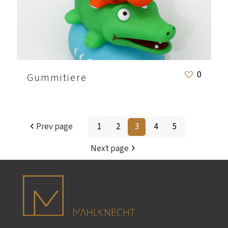
0
Gummitiere
Prev page
1
2
3
4
5
Next page