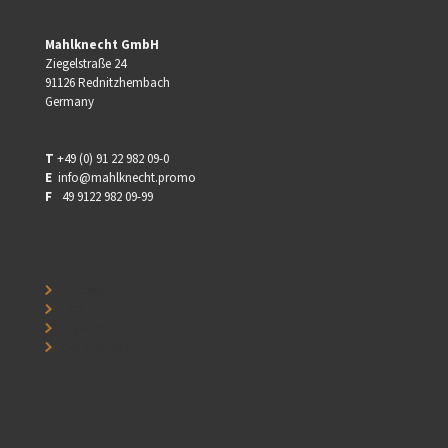
Mahlknecht GmbH
Ziegelstraße 24
91126 Rednitzhembach
Germany
T
+49 (0) 91 22 982 09-0
E
info@mahlknecht.promo
F
⠀49 9122 982 09-99
⠀
Kontakt
⠀
⠀
AGB
⠀
⠀
Impressum
⠀
⠀
Datenschutz
⠀