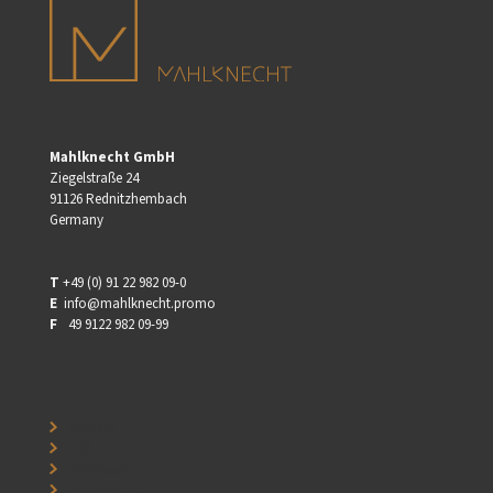
Mahlknecht GmbH
Ziegelstraße 24
91126 Rednitzhembach
Germany
T
+49 (0) 91 22 982 09-0
E
info@mahlknecht.promo
F
⠀49 9122 982 09-99
⠀
Kontakt
⠀
⠀
AGB
⠀
⠀
Impressum
⠀
⠀
Datenschutz
⠀