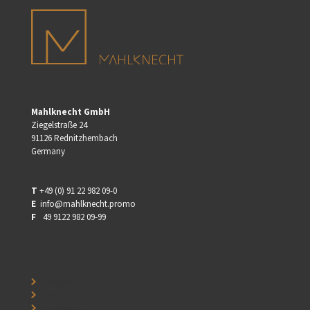
Mahlknecht GmbH
Ziegelstraße 24
91126 Rednitzhembach
Germany
T
+49 (0) 91 22 982 09-0
E
info@mahlknecht.promo
F
⠀49 9122 982 09-99
⠀
Kontakt
⠀
⠀
AGB
⠀
⠀
Impressum
⠀