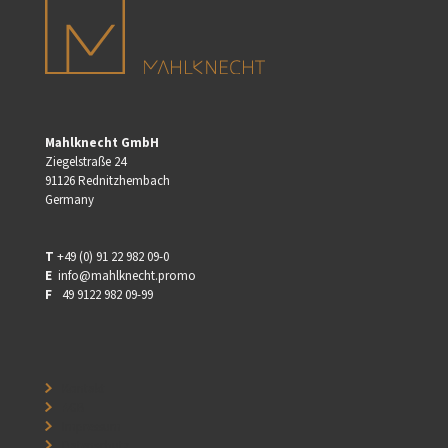
Mahlknecht GmbH
Ziegelstraße 24
91126 Rednitzhembach
Germany
T
+49 (0) 91 22 982 09-0
E
info@mahlknecht.promo
F
⠀49 9122 982 09-99
⠀
Kontakt
⠀
⠀
AGB
⠀
⠀
Impressum
⠀
⠀
Datenschutz
⠀